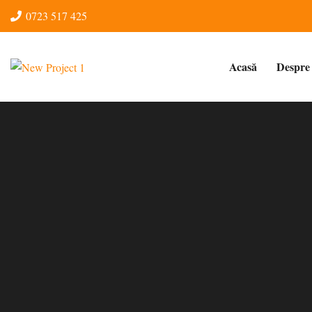
0723 517 425‬
Acasă
Despre 