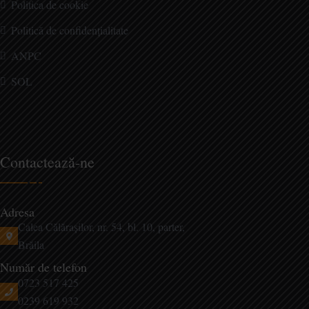
Politica de cookie
Politică de confidențialitate
ANPC
SOL
Contactează-ne
Adresa
Calea Călărașilor, nr. 54, bl. 10, parter,
Brăila
Număr de telefon
‭0723 517 425‬
0239 619 932