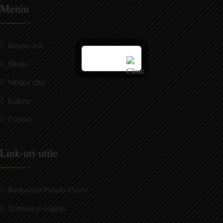
Meniu
Despre noi
Meniu
Meniul zilei
Galerie
Contact
Link-uri utile
Restaurant Paradis Corso
Termeni și condiții