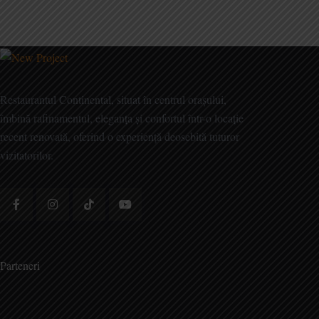
Restaurantul Continental, situat în centrul orașului,
îmbină rafinamentul, eleganța și confortul într-o locație
recent renovată, oferind o experiență deosebită tuturor
vizitatorilor.
Parteneri